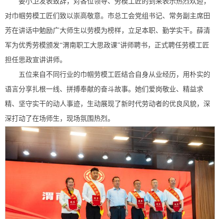
姜小卫发表致辞，对各位领导、劳模工匠的到来表示热烈欢迎，
对巾帼劳模工匠们致以崇高敬意。市总工会党组书记、常务副主席田
芳在讲话中勉励广大师生以劳模为榜样，立足本职、勤学实干。薛清
军为优秀劳模颁发“渭南职工大思政课”讲师聘书，正式聘任劳模工匠
担任思政宣讲讲师。
五位来自不同行业的巾帼劳模工匠结合自身从业经历，用朴实的
语言分享扎根一线、拼搏奉献的奋斗故事。她们爱岗敬业、精益求
精、坚守实干的动人事迹，生动展现了新时代劳动者的优良风貌，深
深打动了在场师生，现场氛围热烈。