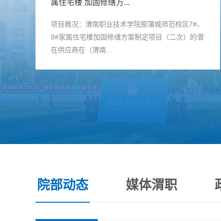
属住宅楼 加固修缮方...
项目概况：渭南职业技术学院原蒲城师范校区7#、
8#家属住宅楼加固修缮方案制定项目（二次）的潜
在供应商在（渭南...
院部动态
媒体渭职