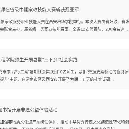
教师在省级巾帼家政技能大赛斩获冠亚军
西省巾帼家政服务职业技能大赛在西安培华学院举行。本次大赛由省妇联、省
联合主办，属省级一类职业技能赛事。全省12支代表队、200余名选...
程学院师生开展暑期“三下乡”社会实践...
智充未来·绿行三秦”暑期社会实践团10名师生，紧扣“数据要素驱动的新能
提升”主题，在渭南市区及西安市开展了为期十五天的扎实调研...
市图书馆开展非遗公益体验活动
加强非物质文化遗产系统性保护、推动中华优秀传统文化创造性转化和创