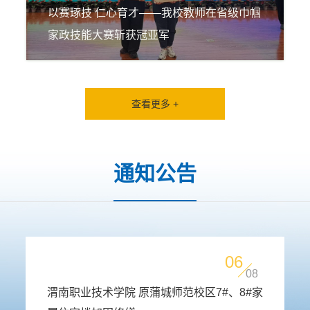
以赛琢技 仁心育才——我校教师在省级巾帼
家政技能大赛斩获冠亚军
查看更多 +
通知公告
06
08
渭南职业技术学院 原蒲城师范校区7#、8#家