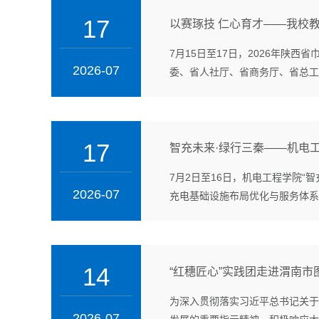
17
以赛琢技 仁心育才——我校
7月15日至17日，2026年陕
2026-07
委、省人社厅、省商务厅、省总工会
17
智充未来·绿行三秦——机电工
7月2日至16日，机电工程学院“
2026-07
充电基础设施布局优化与服务体系
14
“红穗匠心”实践团走进渭南
为深入贯彻落实习近平总书记关于
2026-07