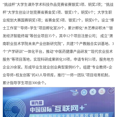
“挑战杯”大学生课外学术科技作品竞赛省赛银奖3项、铜奖2项；“挑战
杯”大学生创业计划竞赛省赛金奖1项、银奖1个，铜奖6个；大学生职
业规划大赛国赛铜奖1项；省赛金奖3项、银奖2个，铜奖6个。设立“博
士工作室”“导师+学生”项目孵化室20个，累计孵化“木艺榫卯积木”“银
发经济智能终端”等创业项目35个，其中12个项目注册公司； 成立“渭
南职业技术学院未来产业创新研究院”，共建7个产教融合实训基地、3
个“产学研训”一体化平台，推动“中医药健康产品研发”“现代农业技术
服务”等项目落地，实现科研成果转化10项，申请专利51项，服务地方
企业20余家。形成毕业生就业创业典型案例85个。组建“专业教师+企
业导师+校友创客”的43人导师库，推行“一师一团队”项目培育机制，
累计指导学生项目300余个。