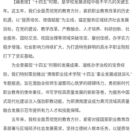
【编者按】“十四五”时期，是学校发展进程中极不平凡的关键五
年。这五年，我们全面贯彻党的教育方针，紧抓职业教育改革的历史
机遇，以“提质培优、增值赋能”为主线，锚定服务区域经济社会发展
目标，在党的建设、教学改革、产教融合、人才培养、科研创新、社
会服务、国际交流、校园治理等领域突破攻坚、屡创佳绩，办学实力
稳步增强，社会影响力持续扩大，为打造特色鲜明的高水平职业院校
打下了坚实基础。
为全景展现“十四五”时期的发展成果、凝练办学治校的宝贵经
验，我们特别策划推出“渭南职业技术学院‘十四五’事业发展成就巡礼”
专题报道。旨在激励全校师生凝聚同心筑梦的磅礴伟力，勇担新时代
职业教育的使命重任，书写学校高质量发展的崭新答卷，为服务中国
式现代化建设注入强劲职教动能，为把渭南建设成为黄河流域高质量
融合发展示范市提供有力人才和技能保障。
五年来，我校全面贯彻党的教育方针，紧密对接国家职业教育改
革部署与区域经济社会发展需求，坚持立德树人根本任务，以提质培